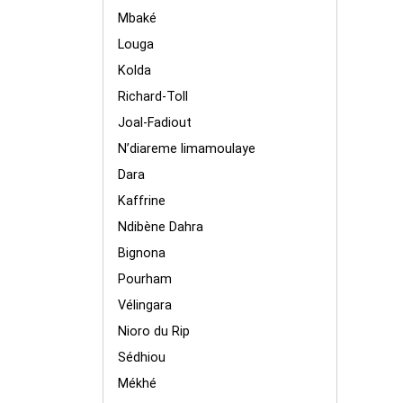
Mbaké
Louga
Kolda
Richard-Toll
Joal-Fadiout
N’diareme limamoulaye
Dara
Kaffrine
Ndibène Dahra
Bignona
Pourham
Vélingara
Nioro du Rip
Sédhiou
Mékhé