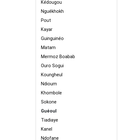
Kédougou
Nguékhokh
Pout
Kayar
Guinguinéo
Matam
Mermoz Boabab
Ouro Sogui
Koungheul
Ndioum
Khombole
Sokone
Guéoul
Tiadiaye
Kanel
Ndofane