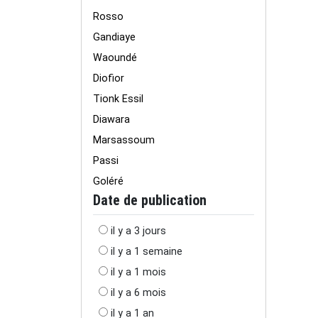
Rosso
Gandiaye
Waoundé
Diofior
Tionk Essil
Diawara
Marsassoum
Passi
Goléré
Date de publication
il y a 3 jours
il y a 1 semaine
il y a 1 mois
il y a 6 mois
il y a 1 an